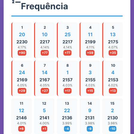
Frequência
1
2
3
4
5
20
10
25
11
13
2230
2217
2217
2199
2175
4.17%
4.14%
4.14%
4.11%
4.07%
+90
+77
+77
+59
+35
6
7
8
9
10
24
14
1
3
4
2169
2167
2157
2155
2153
4.05%
4.05%
4.03%
4.03%
4.02%
+29
+27
+17
+15
+13
11
12
13
14
15
12
5
22
9
2
2146
2141
2136
2131
2130
4.01%
4.00%
3.99%
3.98%
3.98%
+6
+1
-4
-9
-10