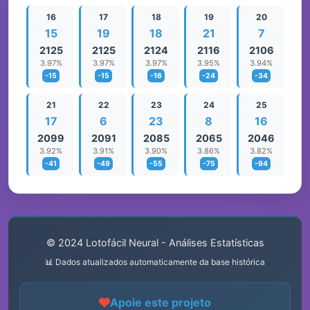
16
17
18
19
20
15
19
18
21
7
2125
2125
2124
2116
2106
3.97%
3.97%
3.97%
3.95%
3.94%
-15
-15
-16
-24
-34
21
22
23
24
25
17
6
23
8
16
2099
2091
2085
2065
2046
3.92%
3.91%
3.90%
3.86%
3.82%
-41
-49
-55
-75
-94
© 2024 Lotofácil Neural - Análises Estatísticas
📊 Dados atualizados automaticamente da base histórica
Apoie este projeto