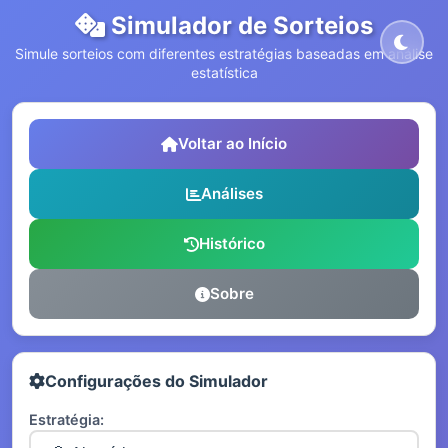
Simulador de Sorteios
Simule sorteios com diferentes estratégias baseadas em análise
estatística
Voltar ao Início
Análises
Histórico
Sobre
Configurações do Simulador
Estratégia: